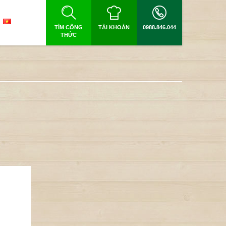
TÌM CÔNG
TÀI KHOẢN
0988.846.044
THỨC