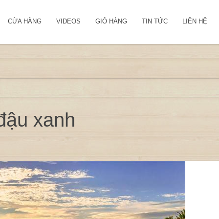
CỬA HÀNG
VIDEOS
GIỎ HÀNG
TIN TỨC
LIÊN HỆ
 đậu xanh