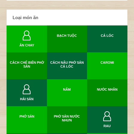
Loại món ăn
BẠCH TUỘC
CÁ LÓC
ĂN CHAY
CÁCH CHẾ BIẾN PHỞ
CÁCH NẤU PHỞ SẮN
CAROMI
SẮN
CÁ LÓC
NẤM
NƯỚC NHÂN
HẢI SẢN
PHỞ SẮN
PHỞ SẮN NƯỚC
NHƯN
RAU