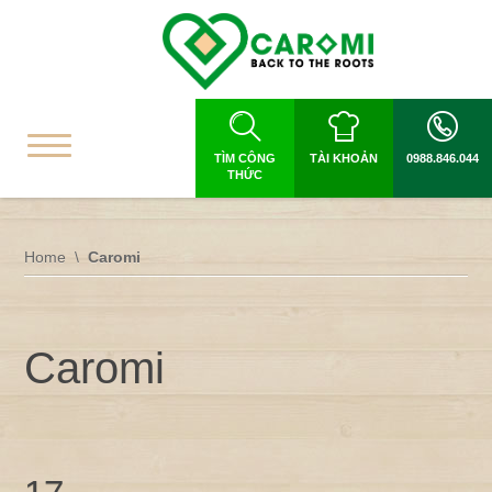
TÌM CÔNG
TÀI KHOẢN
0988.846.044
THỨC
Home
Caromi
Caromi