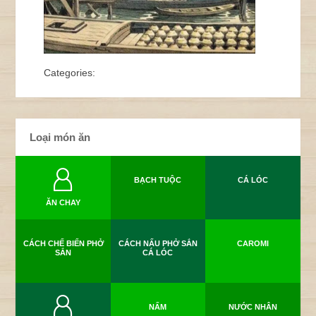
Categories:
Loại món ăn
BẠCH TUỘC
CÁ LÓC
ĂN CHAY
CÁCH CHẾ BIẾN PHỞ
CÁCH NẤU PHỞ SẮN
CAROMI
SẮN
CÁ LÓC
NẤM
NƯỚC NHÂN