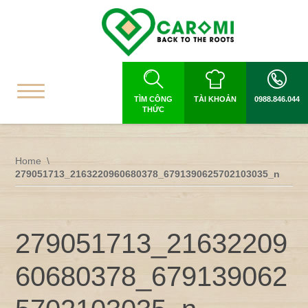
TÌM CÔNG
TÀI KHOẢN
0988.846.044
THỨC
Home
279051713_2163220960680378_6791390625702103035_n
279051713_21632209
60680378_679139062