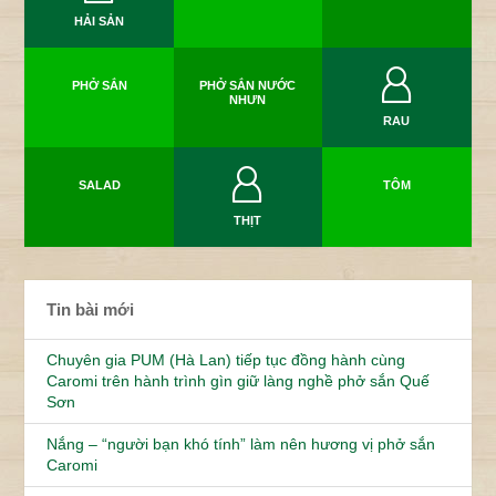
HẢI SẢN
PHỞ SẮN
PHỞ SẮN NƯỚC
NHƯN
RAU
SALAD
TÔM
THỊT
Tin bài mới
Chuyên gia PUM (Hà Lan) tiếp tục đồng hành cùng
Caromi trên hành trình gìn giữ làng nghề phở sắn Quế
Sơn
Nắng – “người bạn khó tính” làm nên hương vị phở sắn
Caromi