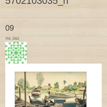
5702103035_n
09
Th5, 2022