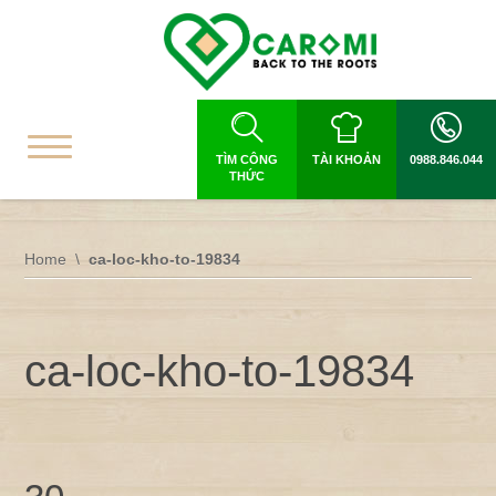
TÌM CÔNG
TÀI KHOẢN
0988.846.044
THỨC
Home
ca-loc-kho-to-19834
ca-loc-kho-to-19834