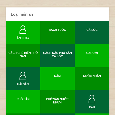
Loại món ăn
BẠCH TUỘC
CÁ LÓC
ĂN CHAY
CÁCH CHẾ BIẾN PHỞ
CÁCH NẤU PHỞ SẮN
CAROMI
SẮN
CÁ LÓC
NẤM
NƯỚC NHÂN
HẢI SẢN
PHỞ SẮN
PHỞ SẮN NƯỚC
NHƯN
RAU