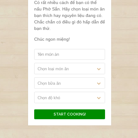
Có rất nhiều cách để bạn có thể
nấu Phở Sắn. Hãy chọn loại món ăn
bạn thích hay nguyên liệu đang có.
Chắc chắn có điều gì đó hấp dẫn để
bạn thử.
Chúc ngon miệng!
Chọn loại món ăn
Chọn bữa ăn
Chọn độ khó