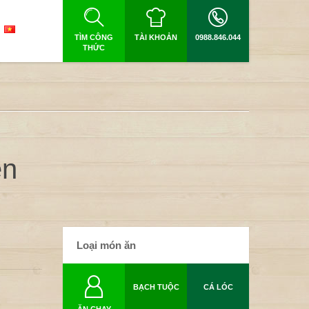
TÌM CÔNG
TÀI KHOẢN
0988.846.044
THỨC
en
Loại món ăn
BẠCH TUỘC
CÁ LÓC