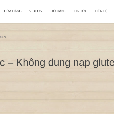
CỬA HÀNG
VIDEOS
GIỎ HÀNG
TIN TỨC
LIÊN HỆ
uten
c – Không dung nạp glut