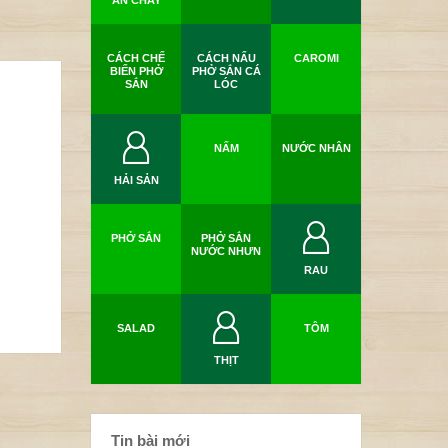
ĂN CHAY
CÁCH CHẾ
CÁCH NẤU
CAROMI
BIẾN PHỞ
PHỞ SẮN CÁ
SẮN
LÓC
NẤM
NƯỚC NHÂN
HẢI SẢN
PHỞ SẮN
PHỞ SẮN
NƯỚC NHƯN
RAU
SALAD
TÔM
THỊT
Tin bài mới