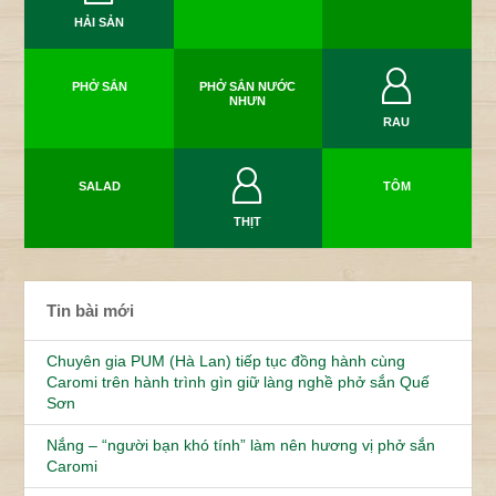
HẢI SẢN
PHỞ SẮN
PHỞ SẮN NƯỚC
NHƯN
RAU
SALAD
TÔM
THỊT
Tin bài mới
Chuyên gia PUM (Hà Lan) tiếp tục đồng hành cùng
Caromi trên hành trình gìn giữ làng nghề phở sắn Quế
Sơn
Nắng – “người bạn khó tính” làm nên hương vị phở sắn
Caromi