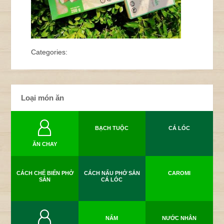
Categories:
Loại món ăn
BẠCH TUỘC
CÁ LÓC
ĂN CHAY
CÁCH CHẾ BIẾN PHỞ
CÁCH NẤU PHỞ SẮN
CAROMI
SẮN
CÁ LÓC
NẤM
NƯỚC NHÂN