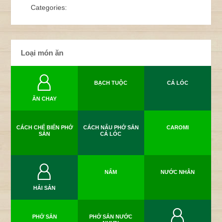
Categories:
Loại món ăn
BẠCH TUỘC
CÁ LÓC
ĂN CHAY
CÁCH CHẾ BIẾN PHỞ
CÁCH NẤU PHỞ SẮN
CAROMI
SẮN
CÁ LÓC
NẤM
NƯỚC NHÂN
HẢI SẢN
PHỞ SẮN
PHỞ SẮN NƯỚC