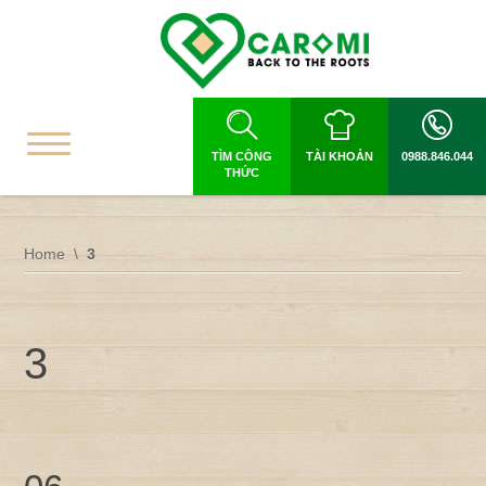
TÌM CÔNG
TÀI KHOẢN
0988.846.044
THỨC
Home
3
3