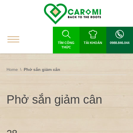
TÌM CÔNG
TÀI KHOẢN
0988.846.044
THỨC
Home
Phở sắn giảm cân
Phở sắn giảm cân