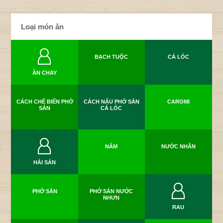
Loại món ăn
BẠCH TUỘC
CÁ LÓC
ĂN CHAY
CÁCH CHẾ BIẾN PHỞ
CÁCH NẤU PHỞ SẮN
CAROMI
SẮN
CÁ LÓC
NẤM
NƯỚC NHÂN
HẢI SẢN
PHỞ SẮN
PHỞ SẮN NƯỚC
NHƯN
RAU