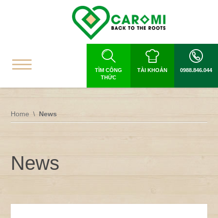
TÌM CÔNG
TÀI KHOẢN
0988.846.044
THỨC
Home
News
News