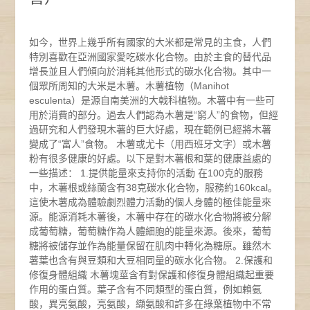
如今，世界上幾乎所有國家的大米都是常見的主食，人們
特別喜歡在亞洲國家愛吃碳水化合物。由於主食的替代品
增長並且人們傾向於消耗其他形式的碳水化合物。其中一
個眾所周知的大米是木薯。木薯植物（Manihot
esculenta）是源自南美洲的大戟科植物。木薯中有一些可
用於消費的部分。過去人們認為木薯是“窮人”的食物，但經
過研究和人們發現木薯的巨大好處，現在範例已經將木薯
變成了“富人”食物。 木薯或尤卡（用西班牙文字）或木薯
粉有很多健康的好處。以下是對木薯根和葉的健康益處的
一些描述： 1.提供能量來支持你的活動 在100克的服務
中，木薯根或絲蘭含有38克碳水化合物，服務約160kcal。
這使木薯成為體驗劇烈體力活動的個人身體的極佳能量來
源。能源消耗木薯後，木薯中存在的碳水化合物將被分解
成葡萄糖，葡萄糖作為人體細胞的能量來源。後來，葡萄
糖將被儲存並作為能量保留在肌肉中轉化為糖原。雖然木
薯葉也含有與豆類和大豆相同量的碳水化合物。 2.保護和
修復身體組織 木薯塊莖含有對保護和修復身體組織起重要
作用的蛋白質。葉子含有不同類型的蛋白質，例如賴氨
酸，異亮氨酸，亮氨酸，纈氨酸和許多在綠葉植物中不常