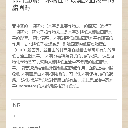
你知道嗎？ 木薯面可以減少血液中的
膽固醇
菲律賓的一項研究（木薯是重要作物之一的國家）進行了
一項研究，研究了根作物尤其是木薯對降低人體膽固醇水
平的影響。 研究表明，木薯對降低總膽固醇水平有顯著的
作用，它也降低了被認為是“壞”膽固醇的低密度脂蛋白
（LDL）膽固醇，並且由於其高膳食纖維含量可能有助於降
低甘油三酯水平。 木薯也被稱為皂甙的良好來源。 這些植
物化學物質可以幫助人體降低血液中不健康的膽固醇水
平。 皂苷通過結合膽汁酸和膽固醇起作用，並防止被小腸
吸收 木薯面是由木薯根製成的，可以使木薯保持良好的狀
態。 這使得這種食物對健康自然有益，尤其是血液中高水
平Choresterol的人必須嚴格遵守飲食。
博客
0
Leave a comment