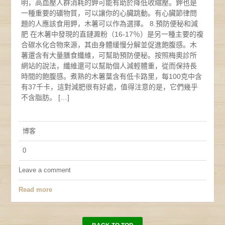
明，高血壓人群消耗的鉀可能有助於降低收縮壓。鉀也是
一種重要的礦物質，可以讓你的心臟跳動。有心臟節律問
題的人應該食用鉀，木薯可以作為選擇。 8.預防便秘和減
肥 在木薯中發現的直鏈澱粉（16-17％）是另一種主要的複
合碳水化合物來源，其由身體緩慢分解並促進飽腹感。木
薯還含有大量膳食纖維，可幫助預防便秘。按照梅奧診所
網站的說法，纖維還可以幫助個人減輕體重，從而保持長
時間的飽腹感。煮熟的木薯葉含有低卡路里，每100克中含
有37千卡，這對減肥很有好處，值得注意的是，它們幾乎
不含脂肪。 […]
博客
0
Leave a comment
Read more