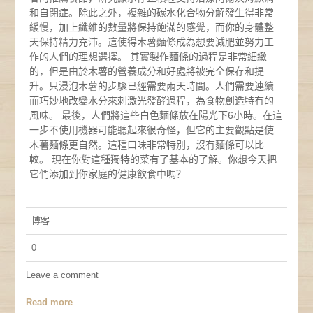
和自閉症。除此之外，複雜的碳水化合物分解發生得非常
緩慢，加上纖維的數量將保持飽滿的感覺，而你的身體整
天保持精力充沛。這使得木薯麵條成為想要減肥並努力工
作的人們的理想選擇。 其實製作麵條的過程是非常細緻
的，但是由於木薯的營養成分和好處將被完全保存和提
升。只浸泡木薯的步驟已經需要兩天時間。人們需要連續
而巧妙地改變水分來刺激光發酵過程，為食物創造特有的
風味。 最後，人們將這些白色麵條放在陽光下6小時。在這
一步不使用機器可能聽起來很奇怪，但它的主要觀點是使
木薯麵條更自然。這種口味非常特別，沒有麵條可以比
較。 現在你對這種獨特的菜有了基本的了解。你想今天把
它們添加到你家庭的健康飲食中嗎？
博客
0
Leave a comment
Read more