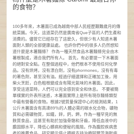
的食物？
100多年來，木薯面已成為越南中部人民經歷艱難歲月的傳
統菜餚。今天，這道菜仍然是廣南省Que子區的人們生產和
消費的。儘管它已經存在了這麼久，但很少有人知道木薯
面對人類的全部健康益處。 也許你們中的很多人仍然想知
道什麼是木薯麵條？ 作為一種天然食品木薯麵條完全由木
薯根製成，適合我們所有人。 首先，有必要提一下木薯面
的絕對安全點。在整個過程中，他們根本不使用任何化學
品。沒有烘烤，沒有漂白劑，沒有phormones，沒有有毒
的著色劑，甚至沒有油。經過仔細選擇和正確加工後，用
柴火烹飪，白色粗根變成含有陽光氣味的木薯面。因此，
享受這道菜時，人們可以完全感到安全和休息。 不要被簡
單樸實的外表所迷惑，木薯面實際上是所有現存麵條類型
中最有營養的食物。根據2號質量保證中心的檢測結果，1
公斤木薯面含有高達89％的人體必需的碳水化合物，礦物
質和必需礦物質，如鐵，鋅，鈣，鉀。作為一種罕見的無
麩質食品，這甚至有助於加強骨骼和牙齒，降低血液中的
膽固醇水平，降低心髒病和便秘的風險。作為腹腔疾病患
者的推薦食品，研究顯示停止積極支持治療阿爾茨海默病