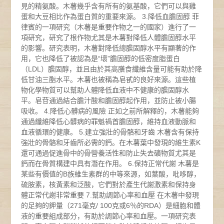
見的精氨酸。木薯幾乎含有所有的氨基酸，它們可以與雞
蛋和大豆相比作為蛋白質的重要來源。 3.降低血膽固醇 菲
律賓的一項研究（木薯是重要作物之一的國家）進行了一
項研究，研究了根作物尤其是木薯對降低人體膽固醇水平
的影響。研究表明，木薯對降低總膽固醇水平有顯著的作
用，它也降低了被認為是“壞”膽固醇的低密度脂蛋白
（LDL）膽固醇，並且由於其高膳食纖維含量可能有助於降
低甘油三酯水平。木薯也被稱為皂甙的良好來源。這些植
物化學物質可以幫助人體降低血液中不健康的膽固醇水
平。皂苷通過結合膽汁酸和膽固醇起作用，並防止被小腸
吸收。 4.降低心髒病的風險 正如之前所解釋的，木薯能夠
通過纖維降低心髒病的罪魁禍首膽固醇，維持血液動脈和
血液循環的健康。 5.建立強壯的骨骼和牙齒 木薯含有保持
強壯的骨骼和牙齒所必需的鈣。在木薯葉中發現的維生素K
還可通過促進骨中的骨營養活性和防止失去礦物質尤其是
鈣而在骨質構建中具有潛在作用。 6.保持正常代謝 木薯是
某些有價值的B族維生素群的中等來源，如葉酸，吡哆醇，
硫胺素，核黃素和泛酸，它們對於產生代謝激素和保持身
體正常代謝非常重要 7.幫助調節心率和血壓 在木薯中發現
的足夠的鉀量（271毫克/ 100克或6％的RDA）是細胞和體
液的重要組成部分，有助於調節心率和血壓。一項研究表