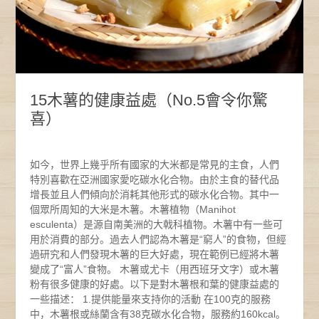
15木薯的健康益處（No.5會令你驚
喜）
如今，世界上幾乎所有國家的大米都是常見的主食，人們
特別喜歡在亞洲國家愛吃碳水化合物。由於主食的替代品
增長並且人們傾向於消耗其他形式的碳水化合物。其中一
個眾所周知的大米是木薯。木薯植物（Manihot
esculenta）是源自南美洲的大戟科植物。木薯中有一些可
用於消費的部分。過去人們認為木薯是“窮人”的食物，但經
過研究和人們發現木薯的巨大好處，現在範例已經將木薯
變成了“富人”食物。 木薯或尤卡（用西班牙文字）或木薯
粉有很多健康的好處。以下是對木薯根和葉的健康益處的
一些描述： 1.提供能量來支持你的活動 在100克的服務
中，木薯根或絲蘭含有38克碳水化合物，服務約160kcal。