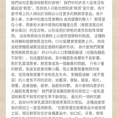
我們如何定義排除麩質的食物？ 我們中的許多人從來沒有
聽說過“麩質”，而其他人可能也想知道“麩質”是什麼，為什
麼市場上的人傾向於消耗比以往更多的無麩質食品，為什
麼小麥，大麥中的蛋白質會轉向 成為健康的敵人？ 麩質是
在小麥，燕麥和大麥中發現的兩種蛋白質（麥醇溶蛋白和
麥谷蛋白）的混合物，以形成用於餅乾的柔性和粘性增塑
劑。 這些物質結合到澱粉上以提供發酵粉的粘度。 這種粉
末與糖和發酵物質混合時，CO2氣體會使蛋糕上升。 烘焙
過程使麵筋凝聚並固定蛋糕的最終形狀。 為什麼我們需要
使用無麩質食品？ 約10％的人口對麵筋敏感（也稱為麵筋
不耐受），包括腹腔疾病，其中麵筋對身體有不良影響。
對於乳糜瀉患者，麩質會成為一個嚴重的問題。 只有少量
的麩質，免疫系統會攻擊小腸，阻止重要營養物質的吸
收，從而導致營養不良和危及生命。 對麵筋過敏（或不寬
容）的人會有不同的症狀，如腹瀉，便秘，脹氣，嘔吐，
頭暈，皮膚過敏，疲勞，抽筋和抑鬱。 為什麼傾向更多的
人麵筋免費食物？ 我們更容易聽到麩質的原因之一是乳糜
瀉和麩質不耐受的發生率不斷增加。 最近的一項研究顯
示，過去50年來乳糜瀉的發病率第四次增加。 這種過度增
長的原因之一是濫用麩質。 “在麩質僅在穀類食品中被發現
之前，現在麩質存在於各種產品中，如口紅，牙膏，使用