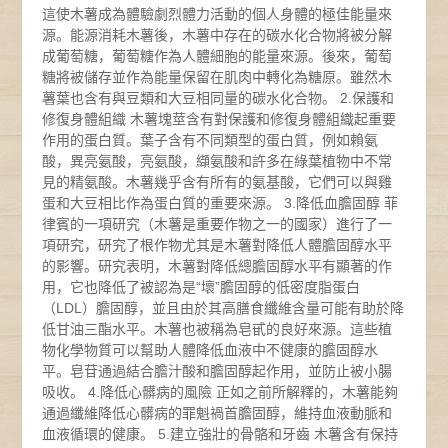
這使木薯成為體驗劇烈體力活動的個人身體的極佳能量來
源。能源消耗木薯後，木薯中存在的碳水化合物將被分解
成葡萄糖，葡萄糖作為人體細胞的能量來源。後來，葡萄
糖將被儲存並作為能量保留在肌肉中轉化為糖原。雖然木
薯葉也含有與豆類和大豆相同量的碳水化合物。 2.保護和
修復身體組織 木薯塊莖含有對保護和修復身體組織起重要
作用的蛋白質。葉子含有不同類型的蛋白質，例如賴氨
酸，異亮氨酸，亮氨酸，纈氨酸和許多在綠葉植物中不常
見的精氨酸。木薯幾乎含有所有的氨基酸，它們可以與雞
蛋和大豆相比作為蛋白質的重要來源。 3.降低血膽固醇 菲
律賓的一項研究（木薯是重要作物之一的國家）進行了一
項研究，研究了根作物尤其是木薯對降低人體膽固醇水平
的影響。研究表明，木薯對降低總膽固醇水平有顯著的作
用，它也降低了被認為是“壞”膽固醇的低密度脂蛋白
（LDL）膽固醇，並且由於其高膳食纖維含量可能有助於降
低甘油三酯水平。木薯也被稱為皂甙的良好來源。這些植
物化學物質可以幫助人體降低血液中不健康的膽固醇水
平。皂苷通過結合膽汁酸和膽固醇起作用，並防止被小腸
吸收。 4.降低心髒病的風險 正如之前所解釋的，木薯能夠
通過纖維降低心髒病的罪魁禍首膽固醇，維持血液動脈和
血液循環的健康。 5.建立強壯的骨骼和牙齒 木薯含有保持