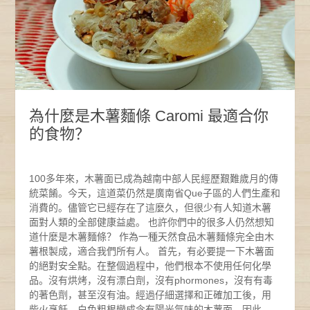
為什麼是木薯麵條 Caromi 最適合你
的食物？
100多年來，木薯面已成為越南中部人民經歷艱難歲月的傳
統菜餚。今天，這道菜仍然是廣南省Que子區的人們生產和
消費的。儘管它已經存在了這麼久，但很少有人知道木薯
面對人類的全部健康益處。 也許你們中的很多人仍然想知
道什麼是木薯麵條？ 作為一種天然食品木薯麵條完全由木
薯根製成，適合我們所有人。 首先，有必要提一下木薯面
的絕對安全點。在整個過程中，他們根本不使用任何化學
品。沒有烘烤，沒有漂白劑，沒有phormones，沒有有毒
的著色劑，甚至沒有油。經過仔細選擇和正確加工後，用
柴火烹飪，白色粗根變成含有陽光氣味的木薯面。因此，