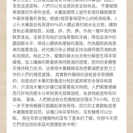
享受這道菜時，人們可以完全感到安全和休息。 不要被簡
單樸實的外表所迷惑，木薯面實際上是所有現存麵條類型
中最有營養的食物。根據2號質量保證中心的檢測結果，1
公斤木薯面含有高達89％的人體必需的碳水化合物，礦物
質和必需礦物質，如鐵，鋅，鈣，鉀。作為一種罕見的無
麩質食品，這甚至有助於加強骨骼和牙齒，降低血液中的
膽固醇水平，降低心髒病和便秘的風險。作為腹腔疾病患
者的推薦食品，研究顯示停止積極支持治療阿爾茨海默病
和自閉症。除此之外，複雜的碳水化合物分解發生得非常
緩慢，加上纖維的數量將保持飽滿的感覺，而你的身體整
天保持精力充沛。這使得木薯麵條成為想要減肥並努力工
作的人們的理想選擇。 其實製作麵條的過程是非常細緻
的，但是由於木薯的營養成分和好處將被完全保存和提
升。只浸泡木薯的步驟已經需要兩天時間。人們需要連續
而巧妙地改變水分來刺激光發酵過程，為食物創造特有的
風味。 最後，人們將這些白色麵條放在陽光下6小時。在這
一步不使用機器可能聽起來很奇怪，但它的主要觀點是使
木薯麵條更自然。這種口味非常特別，沒有麵條可以比
較。 現在你對這種獨特的菜有了基本的了解。你想今天把
它們添加到你家庭的健康飲食中嗎？