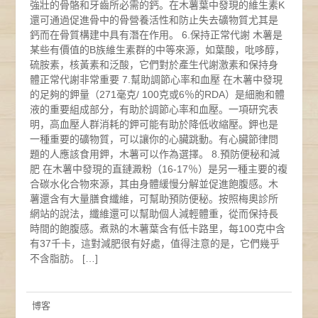
強壯的骨骼和牙齒所必需的鈣。在木薯葉中發現的維生素K
還可通過促進骨中的骨營養活性和防止失去礦物質尤其是
鈣而在骨質構建中具有潛在作用。 6.保持正常代謝 木薯是
某些有價值的B族維生素群的中等來源，如葉酸，吡哆醇，
硫胺素，核黃素和泛酸，它們對於產生代謝激素和保持身
體正常代謝非常重要 7.幫助調節心率和血壓 在木薯中發現
的足夠的鉀量（271毫克/ 100克或6％的RDA）是細胞和體
液的重要組成部分，有助於調節心率和血壓。一項研究表
明，高血壓人群消耗的鉀可能有助於降低收縮壓。鉀也是
一種重要的礦物質，可以讓你的心臟跳動。有心臟節律問
題的人應該食用鉀，木薯可以作為選擇。 8.預防便秘和減
肥 在木薯中發現的直鏈澱粉（16-17％）是另一種主要的複
合碳水化合物來源，其由身體緩慢分解並促進飽腹感。木
薯還含有大量膳食纖維，可幫助預防便秘。按照梅奧診所
網站的說法，纖維還可以幫助個人減輕體重，從而保持長
時間的飽腹感。煮熟的木薯葉含有低卡路里，每100克中含
有37千卡，這對減肥很有好處，值得注意的是，它們幾乎
不含脂肪。 […]
博客