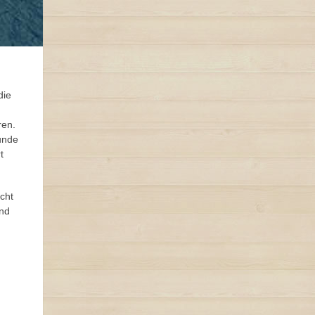
die
ren.
unde
t
cht
und