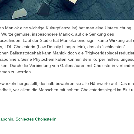
nen Maniok eine wichtige Kulturpflanze ist) hat man eine Untersuchung
n Wurzelgemüse, insbesondere Maniok, auf die Senkung des
szufinden. Laut der Studie hat Manioka eine signifikante Wirkung auf 
 LDL-Cholesterin (Low Density Lipoprotein), das als “schlechtes”
hen Ballaststofgehalt kann Maniok doch die Triglyceridspiegel reduzie
on Saponinen. Seine Phytochemikalien können dem Körper helfen, unges
enken. Durch die Verbindung von Gallensäuren mit Cholesterin verhinder
mmen zu werden.
wurzeln hergestellt, deshalb bewahren sie alle Nährwerte auf. Das ma
undheit, vor allem die Menschen mit hohem Cholesterinspiegel im Blut 
aponin
,
Schlectes Cholesterin