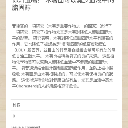
你知道嗎？ 木薯面可以減少血液中的
膽固醇
菲律賓的一項研究（木薯是重要作物之一的國家）進行了
一項研究，研究了根作物尤其是木薯對降低人體膽固醇水
平的影響。 研究表明，木薯對降低總膽固醇水平有顯著的
作用，它也降低了被認為是“壞”膽固醇的低密度脂蛋白
（LDL）膽固醇，並且由於其高膳食纖維含量可能有助於降
低甘油三酯水平。 木薯也被稱為皂甙的良好來源。 這些植
物化學物質可以幫助人體降低血液中不健康的膽固醇水
平。 皂苷通過結合膽汁酸和膽固醇起作用，並防止被小腸
吸收 木薯面是由木薯根製成的，可以使木薯保持良好的狀
態。 這使得這種食物對健康自然有益，尤其是血液中高水
平Choresterol的人必須嚴格遵守飲食。
博客
0
Leave a comment