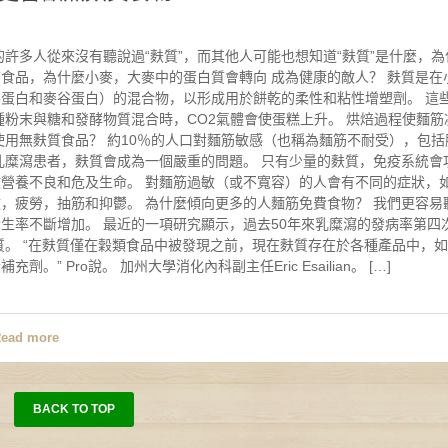
許多人從來沒有聽說過“麩質”，而其他人可能也想知道“麩質”是什麼，為
食品，為什麼小麥，大麥中的蛋白質會轉向 成為健康的敵人？ 麩質是在
蛋白和麥谷蛋白）的混合物，以形成用於餅乾的柔性和粘性增塑劑。 這
種粉末與糖和發酵物質混合時，CO2氣體會使蛋糕上升。 烘焙過程使麵筋
使用無麩質食品？ 約10％的人口對麵筋敏感（也稱為麵筋不耐受），包括
乳糜瀉患者，麩質會成為一個嚴重的問題。 只有少量的麩質，免疫系統會
營養不良和危及生命。 對麵筋過敏（或不寬容）的人會有不同的症狀，
，疲勞，抽筋和抑鬱。 為什麼傾向更多的人麵筋免費食物？ 我們更容易
生率不斷增加。 最近的一項研究顯示，過去50年來乳糜瀉的發病率第四
質。 “在麩質僅在穀類食品中被發現之前，現在麩質存在於各種產品中，
 Pro說。 加州大學消化內科副主任Eric Esailian。 […]
ead more
BACK TO TOP