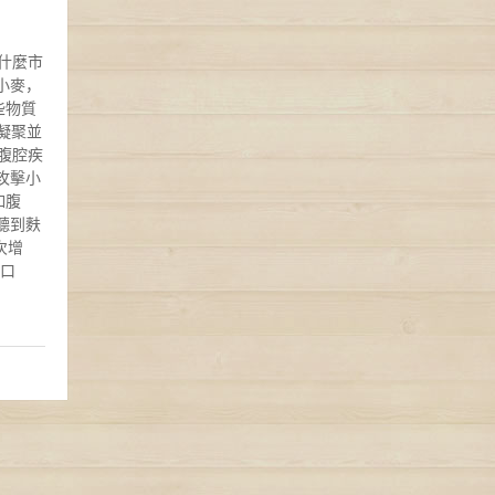
什麼市
小麥，
些物質
凝聚並
腹腔疾
攻擊小
如腹
聽到麩
次增
如口