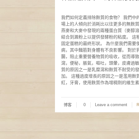
我們如何定義排除麩質的食物？ 我們中的
場上的人傾向於消耗比以往更多的無麩質
燕麥和大麥中發現的兩種蛋白質（麥醇溶
結合到澱粉上以提供發酵粉的粘度。 這
固定蛋糕的最終形狀。 為什麼我們需要
病，其中麵筋對身體有不良影響。 對於
腸，阻止重要營養物質的吸收，從而導致
瀉，便秘，脹氣，嘔吐，頭暈，皮膚過敏
質的原因之一是乳糜瀉和麩質不耐受的發
加。 這種過度增長的原因之一是濫用麩
紅，牙膏，使用麩質作為增稠劑的維生素補充劑。”
博客
0
Leave a comment
R