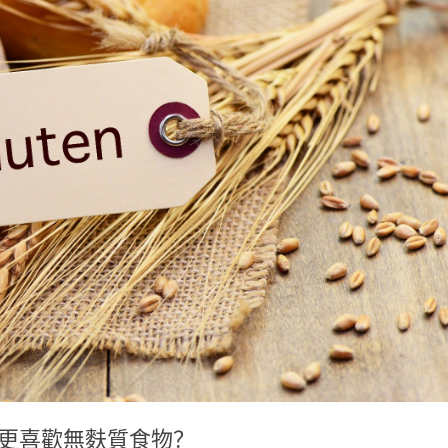
們更喜歡無麩質食物？