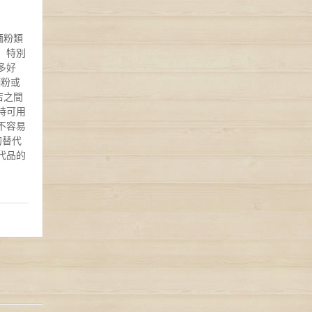
麵粉類
。特別
多好
麵粉或
店之間
時可用
不容易
的替代
代品的