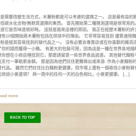
是需要改變生活方式，木薯粉都是可以考慮的選擇之一。 這是最有益的
低碳水化合物/無麩質選擇的東西。 首先開始第二種猜測選項是很常見的
道它是否味道很好時。 這就是我來這裡的原因。 我正在經歷木薯粉的許
裡有10個開始將木薯粉包括在烘焙中的理由。 它非常容易找到 儘管通用
粉是極其容易找到的替代品之一。 沒有必要去專賣店或在你喜歡的雜貨
了你的錢而獲得一小桶。 有更大的包裝可用，因為這是一種在世界各地隨
果你想在小商店裡找到它，那麼請留意一些世界食品過道。 其他替代麵粉
包支付一筆勒索金額。 那是因為他們往往更難做出或來源. 作為小麥麵粉
替代品。 雖然它們往往比白麵粉更健康，但市場上還有一個尋找小麥粉替
烘焙小麥選項？ 與一周中的任何一天的白色相比，小麥更健康。 […]
ead more
BACK TO TOP