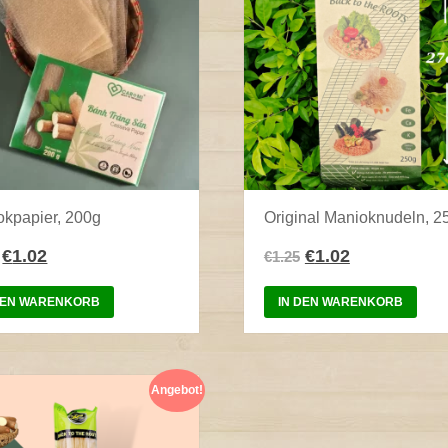
okpapier, 200g
Original Manioknudeln, 2
€
1.02
€
1.02
€
1.25
DEN WARENKORB
IN DEN WARENKORB
Angebot!