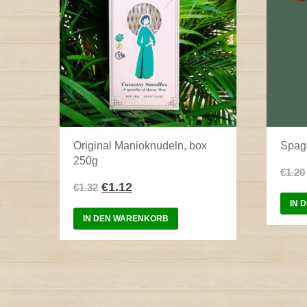
Original Manioknudeln, box
Spagh
250g
€
1.20
€
1.12
€
1.32
IN 
IN DEN WARENKORB