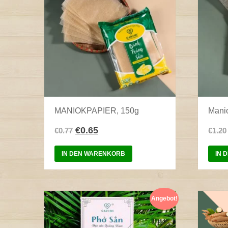
MANIOKPAPIER, 150g
Mani
€
0.65
€
0.77
€
1.20
IN DEN WARENKORB
IN 
Angebot!