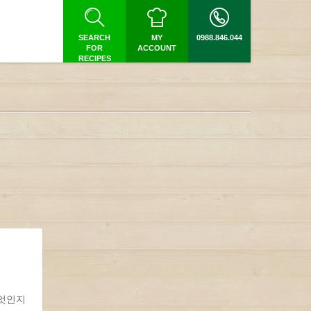
SEARCH
MY
0988.846.044
FOR
ACCOUNT
RECIPES
무엇인지