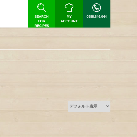
SEARCH
MY
0988.846.044
FOR
ACCOUNT
RECIPES