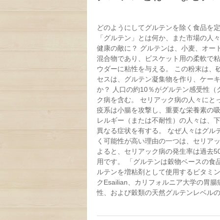
どのようにしてグルテンを除く食品を定
「グルテン」とは何か、また市場の人
健康の敵に？ グルテンは、小麦、オー
混合物であり、ビスケット用の柔軟で粘
ウダーに粘性を与える。 この粉末は、
セスは、グルテン凝集物を作り、ケーキ
か？ 人口の約10％がグルテン感受性
ク病を含む。 セリアック病の人々にと
疫系は小腸を攻撃し、重要な栄養素の吸
レルギー（または不耐性）の人々は、
異なる症状を有する。 なぜ人々はグル
く可能性が高い理由の一つは、セリアッ
よると、セリアック病の発生率は過去5
用です。 「グルテンは穀物ベースの食
ルテンを増粘剤として使用するビタミン
クEsailian、カリフォルニア大学
性、および穀類の天然グルテンレベルの