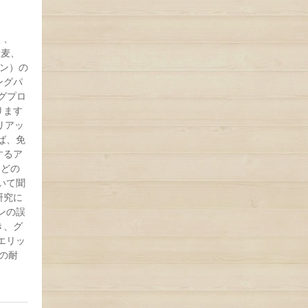
く、
大麦、
ン）の
ングパ
グプロ
ります
リアッ
ば、免
するア
などの
いて聞
研究に
ンの誤
き、グ
エリッ
への耐