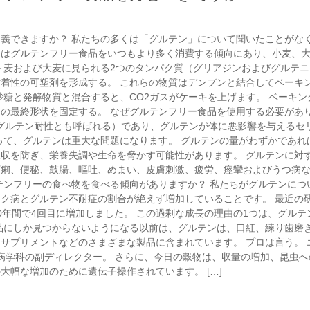
義できますか？ 私たちの多くは「グルテン」について聞いたことがな
々はグルテンフリー食品をいつもより多く消費する傾向にあり、小麦、
ト麦および大麦に見られる2つのタンパク質（グリアジンおよびグルテニ
着性の可塑剤を形成する。 これらの物質はデンプンと結合してベーキ
砂糖と発酵物質と混合すると、CO2ガスがケーキを上げます。 ベーキン
の最終形状を固定する。 なぜグルテンフリー食品を使用する必要があ
（グルテン耐性とも呼ばれる）であり、グルテンが体に悪影響を与えるセ
って、グルテンは重大な問題になります。 グルテンの量がわずかであれ
収を防ぎ、栄養失調や生命を脅かす可能性があります。 グルテンに対
下痢、便秘、鼓腸、嘔吐、めまい、皮膚刺激、疲労、痙攣およびうつ病
テンフリーの食べ物を食べる傾向がありますか？ 私たちがグルテンにつ
ク病とグルテン不耐症の割合が絶えず増加していることです。 最近の
0年間で4回目に増加しました。 この過剰な成長の理由の1つは、グルテ
品にしか見つからないようになる以前は、グルテンは、口紅、練り歯磨
サプリメントなどのさまざまな製品に含まれています。 プロは言う。 
の胃腸病学科の副ディレクター。 さらに、今日の穀物は、収量の増加、昆虫
大幅な増加のために遺伝子操作されています。 […]