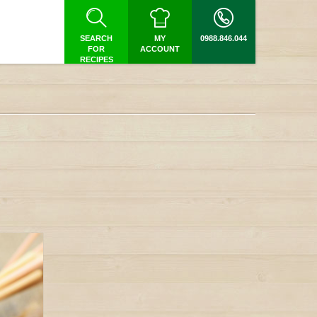
SEARCH
MY
0988.846.044
FOR
ACCOUNT
RECIPES