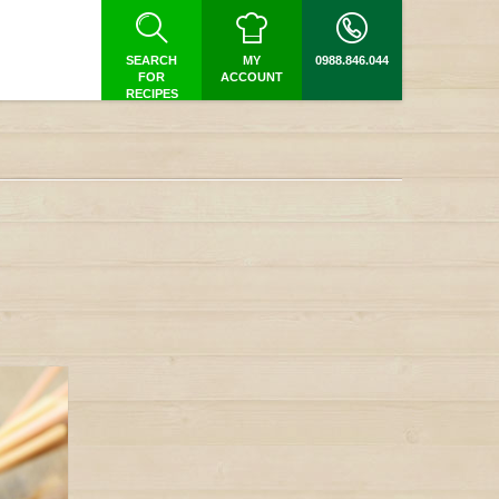
SEARCH
MY
0988.846.044
FOR
ACCOUNT
RECIPES