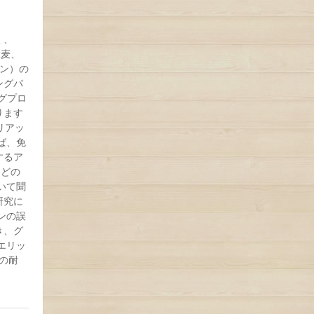
く、
大麦、
ン）の
ングパ
グプロ
ります
リアッ
ば、免
するア
などの
いて聞
研究に
ンの誤
き、グ
エリッ
への耐