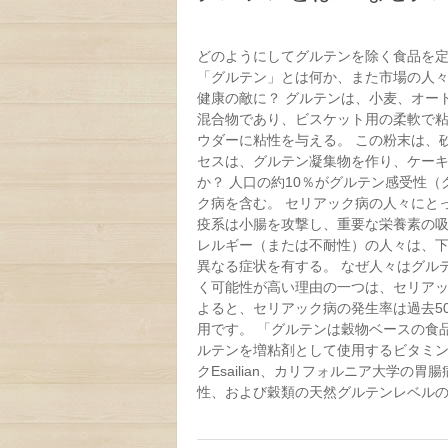
どのようにしてグルテンを除く食品を定
「グルテン」とは何か、また市場の人
健康の敵に？ グルテンは、小麦、オー
混合物であり、ビスケット用の柔軟で粘
ウダーに粘性を与える。 この粉末は、
セスは、グルテン凝集物を作り、ケーキ
か？ 人口の約10％がグルテン感受性
ク病を含む。 セリアック病の人々にと
疫系は小腸を攻撃し、重要な栄養素の吸
レルギー（または不耐性）の人々は、
異なる症状を有する。 なぜ人々はグル
く可能性が高い理由の一つは、セリアッ
よると、セリアック病の発生率は過去5
用です。 「グルテンは穀物ベースの食
ルテンを増粘剤として使用するビタミン
クEsailian、カリフォルニア大学
性、および穀類の天然グルテンレベルの