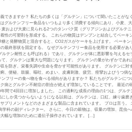
義できますか？ 私たちの多くは「グルテン」について聞いたことがな
々はグルテンフリー食品をいつもより多く消費する傾向にあり、小麦、
ト麦および大麦に見られる2つのタンパク質（グリアジンおよびグルテニ
着性の可塑剤を形成する。 これらの物質はデンプンと結合してベーキ
砂糖と発酵物質と混合すると、CO2ガスがケーキを上げます。 ベーキン
の最終形状を固定する。 なぜグルテンフリー食品を使用する必要があ
（グルテン耐性とも呼ばれる）であり、グルテンが体に悪影響を与えるセ
って、グルテンは重大な問題になります。 グルテンの量がわずかであれ
収を防ぎ、栄養失調や生命を脅かす可能性があります。 グルテンに対
下痢、便秘、鼓腸、嘔吐、めまい、皮膚刺激、疲労、痙攣およびうつ病
テンフリーの食べ物を食べる傾向がありますか？ 私たちがグルテンにつ
ク病とグルテン不耐症の割合が絶えず増加していることです。 最近の
0年間で4回目に増加しました。 この過剰な成長の理由の1つは、グルテ
品にしか見つからないようになる以前は、グルテンは、口紅、練り歯磨
サプリメントなどのさまざまな製品に含まれています。 プロは言う。 
の胃腸病学科の副ディレクター。 さらに、今日の穀物は、収量の増加、昆虫
大幅な増加のために遺伝子操作されています。 […]