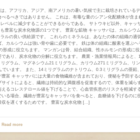
バは、アフリカ、アジア、南アメリカの暑い気候で主に栽培されている
食べるべきではありません。 これは、有毒な量のシアン化配糖体が含ま
レベルに減少することができるからである。 サトウキビ以外、キャッ
も豊富な炭水化物源の1つです。 豊富な鉱物 キャッサバは、カルシウ
ラルの良い供給源です。 これらのミネラルは、あなたの体の組織の適
ば、カルシウムは強い骨や歯に必要です。 鉄は体の組織に酸素を運ぶヘ
の形成に役立ちます。 マンガンは骨、結合組織、性ホルモンの形成に役
要であり、炭水化物の分解に役立ちます。 農業・漁業情報局によると、1
リグラム、マグネシウム21ミリグラム、カリウム271ミリグラム、リン
でいます。 また、14ミリグラムのナトリウム、0.3ミリグラムの亜鉛、
が豊富 キャッサバには大量の食物繊維が含まれており、便秘を予防する
ブサイトによると、繊維は持続的な満腹感を促進するので、体重を減ら
与えるコレステロール値を下げることで、心血管疾患のリスクを軽減す
でいる場合、繊維が豊富なキャッサバを食べると、血糖値を下げるのに
収を遅くするためです。 豊富な炭水化物 […]
Read more