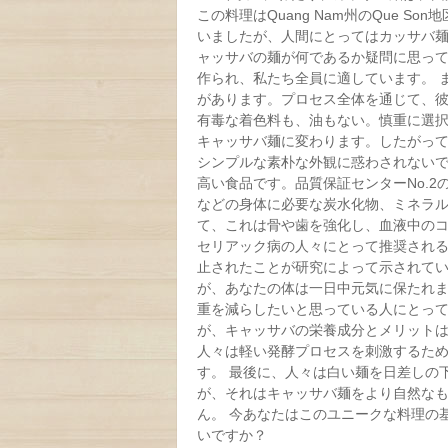
この料理はQuang Nam州のQue 
いましたが、人間にとってはカッサバ麺
ャッサバの麺が何であるか疑問に思って
作られ、私たち全員に適しています。 
があります。プロセス全体を通じて、
有毒な着色料も、油もない。慎重に選
キャッサバ麺に変わります。したがっ
シンプルな素朴な外観に惑わされない
高い食品です。品質保証センターNo.2
などの身体に必要な炭水化物、ミネラル
て、これは骨や歯を強化し、血液中の
セリアック病の人々にとって推奨され
止されたことが研究によって示されて
が、あなたの体は一日中元気に保たれ
重を減らしたいと思っている人にとって
が、キャッサバの栄養成分とメリットは
人々は軽い発酵プロセスを刺激するた
す。 最後に、人々は白い麺を日差しの
が、それはキャッサバ麺をより自然な
ん。 今あなたはこのユニークな料理の
いですか？