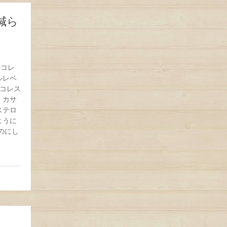
減ら
のコレ
ルレベ
コレス
 カサ
ステロ
ように
のにし