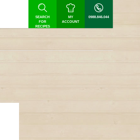
SEARCH
MY
0988.846.044
FOR
ACCOUNT
RECIPES