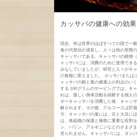
カッサバの健康への効果（
現在、米は世界のほぼすべての国で一
食の代替品が成長し、人々は他の形態の
キャッサバである。キャッサバの植物（Manih
ャッサバには、消費のために使用でき
みなしていましたが、研究と人々がキ
の食糧に変えました。 カッサバまたはユ
ャッサバの根と葉の健康上の利点のいく
する 100グラムのサービングでは、キャ
れは、激しい身体活動を経験する個人
ギーキャッサバを消費した後、キャッ
解されます。その後、グルコースは貯
方、キャッサバの葉には、豆と大豆にほ
は、体組織の保護と修復に重要な役割
ン、バリン、アルギニンなどのさまざ
見られません。キャッサバには、タン