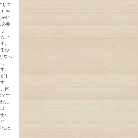
在して
まだキ
完全に
る必要
ンも、
を含む
ます。
養価の
カリウム
とし
ます。
援が中
ます
は、体
のです
せん。
り出
せん
ませ
加えた