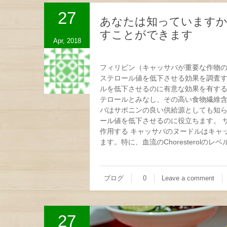
27
あなたは知っていますか
すことができます
Apr, 2018
フィリピン（キャッサバが重要な作物
ステロール値を低下させる効果を調査す
ルを低下させるのに有意な効果を有する
テロールとみなし、その高い食物繊維含
バはサポニンの良い供給源としても知ら
ール値を低下させるのに役立ちます。 
作用する キャッサバのヌードルはキャ
ます。特に、血流のChoresterol
ブログ
0
Leave a comment
27