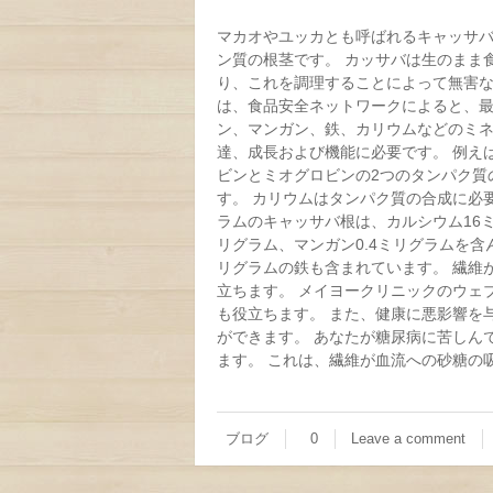
マカオやユッカとも呼ばれるキャッサ
ン質の根茎です。 カッサバは生のまま
り、これを調理することによって無害な
は、食品安全ネットワークによると、最
ン、マンガン、鉄、カリウムなどのミネ
達、成長および機能に必要です。 例え
ビンとミオグロビンの2つのタンパク質
す。 カリウムはタンパク質の合成に必
ラムのキャッサバ根は、カルシウム16ミ
リグラム、マンガン0.4ミリグラムを含ん
リグラムの鉄も含まれています。 繊維
立ちます。 メイヨークリニックのウェ
も役立ちます。 また、健康に悪影響を
ができます。 あなたが糖尿病に苦しん
ます。 これは、繊維が血流への砂糖の吸
ブログ
0
Leave a comment