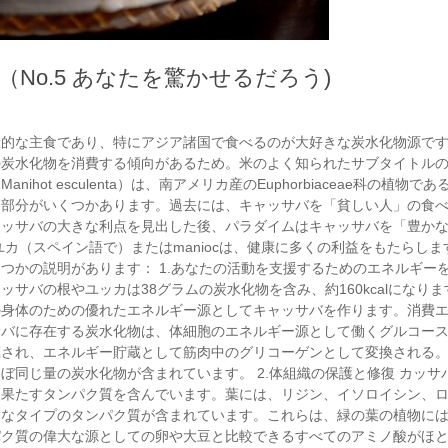
No.5 あなたを驚かせるだろう)
般的な主食であり、特にアジア諸国で食べるのが大好きな炭水化物源で
炭水化物を消費する傾向があるため。米のよく知られたサブタイトルの
ot esculenta）は、南アメリカ産のEuphorbiaceae科の植物であ
る部分がいくつかあります。過去には、キャッサバを「貧しい人」の食
ャッサバの大きな利点を見出した後、パラダイムはキャッサバを「豊か
カ（スペイン語で）またはmaniocは、健康に多くの利益をもたらしま
つかの説明があります： 1.あなたの活動を支援するためのエネルギー
ッサバの根やユッカは38グラムの炭水化物を含み、約160kcalになり
の身体のための優れたエネルギー源としてキャッサバを作ります。消費
サバに存在する炭水化物は、体細胞のエネルギー源として働くグルコー
蔵され、エネルギー貯蔵として筋肉中のグリコーゲンとして変換される
ぼ同じ量の炭水化物が含まれています。 2.体組織の保護と修復 カッサ
を果たすタンパク質を含んでいます。葉には、リジン、イソロイシン、
まなタイプのタンパク質が含まれています。これらは、緑の葉の植物に
パク質の偉大な源としての卵や大豆と比較できるすべてのアミノ酸がほ