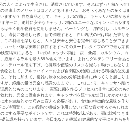
Son地区の人々によって生産され、消費されています。それはずっと前から存
の健康上のメリットはほとんどありません。 おそらくあなたの多くは
いますか？ 自然食品として、キャッサバの麺は、キャッサバの根から
まず第一に、絶対に安全なキャッサバ麺のユニークなポイントに言及す
彼らは全く化学物質を使用しません。ベーキングも、漂白剤も、ホルモ
択し、適切に処理した後、薪で調理すると、白い塊状の根は晴れた香り
て、この料理を楽しむと、人々は安全と安心を完全に感じることができ
で、カッサバ麺は実際に存在するすべてのヌードルタイプの中で最も栄
の検査結果によると、1kgのキャッサバ麺は、鉄、亜鉛、カルシウム、
、必須ミネラルを最大89％含んでいます。まれなグルテンフリー食品
コレステロール値を下げ、心臓病や便秘のリスクを減らす助けにもなり
る食物として、アルツハイマーおよび自閉症の治療における積極的な支
いる。それに加えて、複雑な炭水化物の分解は非常にゆっくりと起こり
ますが、繊維の量は完全な感覚のままです。これにより、キャッサバ麺
理想的なものになります。 実際に麺を作るプロセスは非常に細心のも
救われ、完全に促進されます。キャッサバを浸すのは2日しかかかりま
めに水を連続的かつ巧みに変える必要があり、食物の特徴的な風味を作
下に6時間置く。この段階で機械を使用しないと変な音がするかもしれま
ものにする重要なポイントです。これは特別な味があり、麺は比較でき
基礎知識を持っています。今日あなたの家族の健康的な食事にそれらを