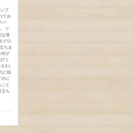
デンプ
れてお
サバ
ム、リ
切な発
モグロ
立ちま
00グ
27ミ
0.3ミ
のに役
すのに
ること
役立ち