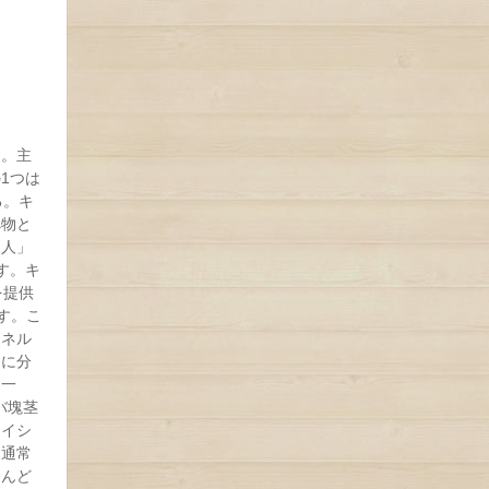
す。主
1つは
る。キ
べ物と
な人」
す。キ
を提供
ます。こ
エネル
スに分
。一
バ塊茎
ロイシ
は通常
とんど