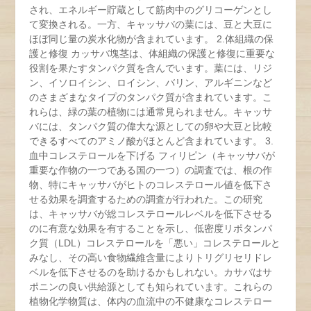
され、エネルギー貯蔵として筋肉中のグリコーゲンとし
て変換される。一方、キャッサバの葉には、豆と大豆に
ほぼ同じ量の炭水化物が含まれています。 2.体組織の保
護と修復 カッサバ塊茎は、体組織の保護と修復に重要な
役割を果たすタンパク質を含んでいます。葉には、リジ
ン、イソロイシン、ロイシン、バリン、アルギニンなど
のさまざまなタイプのタンパク質が含まれています。こ
れらは、緑の葉の植物には通常見られません。キャッサ
バには、タンパク質の偉大な源としての卵や大豆と比較
できるすべてのアミノ酸がほとんど含まれています。 3.
血中コレステロールを下げる フィリピン（キャッサバが
重要な作物の一つである国の一つ）の調査では、根の作
物、特にキャッサバがヒトのコレステロール値を低下さ
せる効果を調査するための調査が行われた。この研究
は、キャッサバが総コレステロールレベルを低下させる
のに有意な効果を有することを示し、低密度リポタンパ
ク質（LDL）コレステロールを「悪い」コレステロールと
みなし、その高い食物繊維含量によりトリグリセリドレ
ベルを低下させるのを助けるかもしれない。カサバはサ
ポニンの良い供給源としても知られています。これらの
植物化学物質は、体内の血流中の不健康なコレステロー