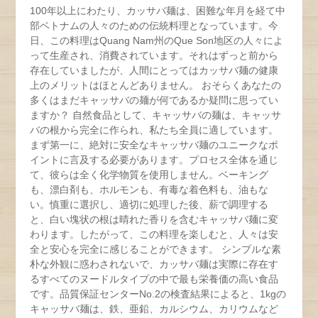
100年以上にわたり、カッサバ麺は、困難な年月を経て中
部ベトナムの人々のための伝統料理となっています。今
日、この料理はQuang Nam州のQue Son地区の人々によ
って生産され、消費されています。それはずっと前から
存在していましたが、人間にとってはカッサバ麺の健康
上のメリットはほとんどありません。 おそらくあなたの
多くはまだキャッサバの麺が何であるか疑問に思ってい
ますか？ 自然食品として、キャッサバの麺は、キャッサ
バの根から完全に作られ、私たち全員に適しています。
まず第一に、絶対に安全なキャッサバ麺のユニークなポ
イントに言及する必要があります。プロセス全体を通じ
て、彼らは全く化学物質を使用しません。ベーキング
も、漂白剤も、ホルモンも、有毒な着色料も、油もな
い。慎重に選択し、適切に処理した後、薪で調理する
と、白い塊状の根は晴れた香りを含むキャッサバ麺に変
わります。したがって、この料理を楽しむと、人々は安
全と安心を完全に感じることができます。 シンプルな素
朴な外観に惑わされないで、カッサバ麺は実際に存在す
るすべてのヌードルタイプの中で最も栄養価の高い食品
です。品質保証センターNo.2の検査結果によると、1kgの
キャッサバ麺は、鉄、亜鉛、カルシウム、カリウムなど