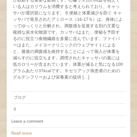
が鼓動する重要な鉱物です。心臓リズムの問​​題を抱えて
いる人はカリウムを消費すると考えられており、キャッ
サバが選択肢になります。 8.便秘と体重減少を防ぐ キャ
ッサバで発見されたアミロース（16-17％）は、身体によ
ってゆっくりと分解され、満腹感を促進する別の主要な
複雑な炭水化物源です。カッサバはまた、便秘を予防す
るのに役立つ食物繊維を多量に含んでいます。ファイバ
ーはまた、メイヨークリニックのウェブサイトによる
と、最後の満腹感を維持することによって個人が体重を
減らすのに役立ちます。調理されたキャッサバの葉には
低カロリーが含まれています。体重が減ると気になる100
グラムあたり37kcalです。 9.セリアック病患者のための
グルテンフリーおよび栄養素の提供 […]
ブログ
0
Leave a comment
Read more