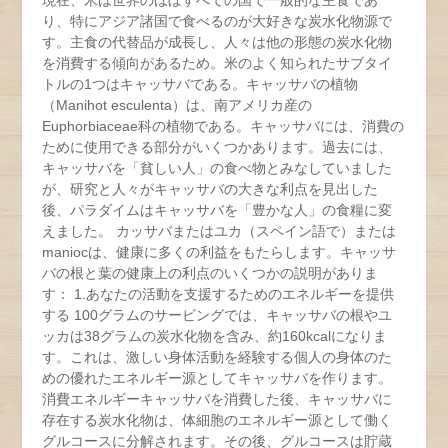
現在、米は世界のほぼすべての国で一般的な主食であ
り、特にアジア諸国で食べるのが大好きな炭水化物源で
す。主食の代替品が成長し、人々は他の形態の炭水化物
を消費する傾向があるため。米のよく知られたサブタイ
トルの1つはキャッサバである。キャッサバの植物
（Manihot esculenta）は、南アメリカ産の
Euphorbiaceae科の植物である。キャッサバには、消費の
ために使用できる部分がいくつかあります。過去には、
キャッサバを「貧しい人」の食べ物とみなしていました
が、研究と人々がキャッサバの大きな利点を見出した
後、パラダイムはキャッサバを「豊かな人」の食糧に変
えました。 カッサバまたはユカ（スペイン語で）または
maniocは、健康に多くの利益をもたらします。キャッサ
バの根と葉の健康上の利点のいくつかの説明がありま
す： 1.あなたの活動を支援するためのエネルギーを提供
する 100グラムのサービングでは、キャッサバの根やユ
ッカは38グラムの炭水化物を含み、約160kcalになりま
す。これは、激しい身体活動を経験する個人の身体のた
めの優れたエネルギー源としてキャッサバを作ります。
消費エネルギーキャッサバを消費した後、キャッサバに
存在する炭水化物は、体細胞のエネルギー源として働く
グルコースに分解されます。その後、グルコースは貯蔵