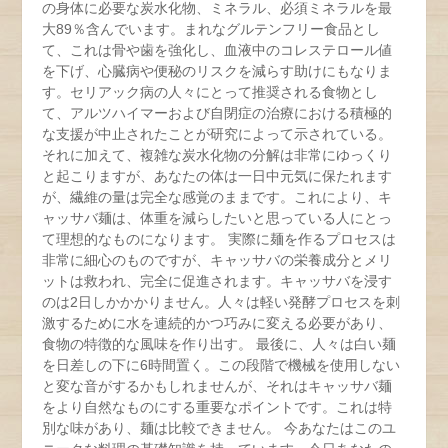
の身体に必要な炭水化物、ミネラル、必須ミネラルを最
大89％含んでいます。まれなグルテンフリー食品とし
て、これは骨や歯を強化し、血液中のコレステロール値
を下げ、心臓病や便秘のリスクを減らす助けにもなりま
す。セリアック病の人々にとって推奨される食物とし
て、アルツハイマーおよび自閉症の治療における積極的
な支援が中止されたことが研究によって示されている。
それに加えて、複雑な炭水化物の分解は非常にゆっくり
と起こりますが、あなたの体は一日中元気に保たれます
が、繊維の量は完全な感覚のままです。これにより、キ
ャッサバ麺は、体重を減らしたいと思っている人にとっ
て理想的なものになります。 実際に麺を作るプロセスは
非常に細心のものですが、キャッサバの栄養成分とメリ
ットは救われ、完全に促進されます。キャッサバを浸す
のは2日しかかかりません。人々は軽い発酵プロセスを刺
激するために水を連続的かつ巧みに変える必要があり、
食物の特徴的な風味を作り出す。 最後に、人々は白い麺
を日差しの下に6時間置く。この段階で機械を使用しない
と変な音がするかもしれませんが、それはキャッサバ麺
をより自然なものにする重要なポイントです。これは特
別な味があり、麺は比較できません。 今あなたはこのユ