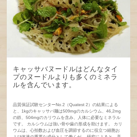
キャッサバヌードルはどんなタイ
プのヌードルよりも多くのミネラ
ルを含んでいます。
品質保証試験センターNo.2（Quatest 2）の結果による
と、1kgのキャッサバ麺は509mgのカルシウム、46,2mg
の鉄、504mgのカリウムを含み、人体に必要なミネラル
です。 カルシウムは強い骨や歯の形成を助けます。 カリ
ウムは、心拍数および血圧を調節するのに役立つ細胞お
よび体液の重要な成分として働くが、 研究によると、高