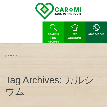
SEARCH
MY
0988.846.044
FOR
ACCOUNT
RECIPES
Home
Tag Archives: カルシ
ウム