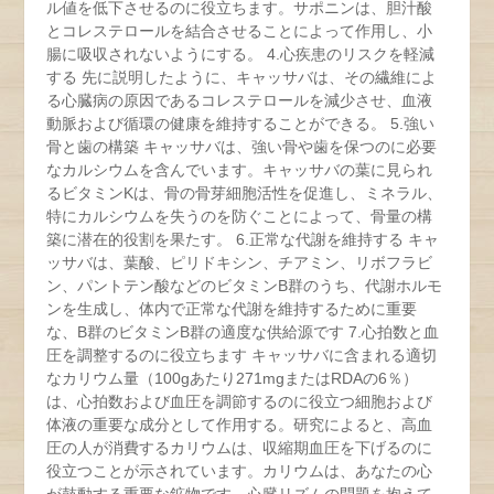
ル値を低下させるのに役立ちます。サポニンは、胆汁酸
とコレステロールを結合させることによって作用し、小
腸に吸収されないようにする。 4.心疾患のリスクを軽減
する 先に説明したように、キャッサバは、その繊維によ
る心臓病の原因であるコレステロールを減少させ、血液
動脈および循環の健康を維持することができる。 5.強い
骨と歯の構築 キャッサバは、強い骨や歯を保つのに必要
なカルシウムを含んでいます。キャッサバの葉に見られ
るビタミンKは、骨の骨芽細胞活性を促進し、ミネラル、
特にカルシウムを失うのを防ぐことによって、骨量の構
築に潜在的役割を果たす。 6.正常な代謝を維持する キャ
ッサバは、葉酸、ピリドキシン、チアミン、リボフラビ
ン、パントテン酸などのビタミンB群のうち、代謝ホルモ
ンを生成し、体内で正常な代謝を維持するために重要
な、B群のビタミンB群の適度な供給源です 7.心拍数と血
圧を調整するのに役立ちます キャッサバに含まれる適切
なカリウム量（100gあたり271mgまたはRDAの6％）
は、心拍数および血圧を調節するのに役立つ細胞および
体液の重要な成分として作用する。研究によると、高血
圧の人が消費するカリウムは、収縮期血圧を下げるのに
役立つことが示されています。カリウムは、あなたの心