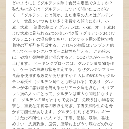
どのようにしてグルテンを除く食品を定義できますか？
私たちの多くは「グルテン」について聞いたことがな
く、「グルテン」とは何か、また市場の人々はグルテン
フリー食品をいつもより多く消費する傾向にあり、小
麦、大麦、 健康の敵に？ グルテンは、小麦、オート麦お
よび大麦に見られる2つのタンパク質（グリアジンおよび
グルテニン）の混合物であり、ビスケット用の柔軟で粘
着性の可塑剤を形成する。 これらの物質はデンプンと結
合してベーキングパウダーに粘性を与える。 この粉末
は、砂糖と発酵物質と混合すると、CO2ガスがケーキを
上げます。 ベーキングプロセスは、グルテン凝集物を作
り、ケーキの最終形状を固定する。 なぜグルテンフリー
食品を使用する必要がありますか？ 人口の約10％がグル
テン感受性（グルテン耐性とも呼ばれる）であり、グル
テンが体に悪影響を与えるセリアック病を含む。 セリア
ック病の人々にとって、グルテンは重大な問題になりま
す。 グルテンの量がわずかであれば、免疫系は小腸を攻
撃し、重要な栄養素の吸収を防ぎ、栄養失調や生命を脅
かす可能性があります。 グルテンに対するアレルギー
（または不耐性）の人々は、下痢、便秘、鼓腸、嘔吐、
めまい、皮膚刺激、疲労、痙攣およびうつ病などの異な