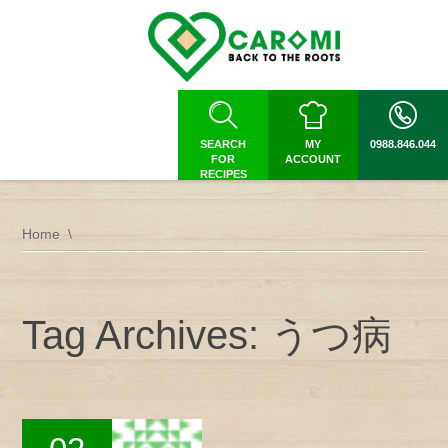
SEARCH
MY
0988.846.044
FOR
ACCOUNT
RECIPES
Home
Tag Archives: うつ病