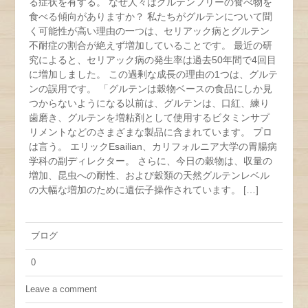
る症状を有する。 なぜ人々はグルテンフリーの食べ物を
食べる傾向がありますか？ 私たちがグルテンについて聞
く可能性が高い理由の一つは、セリアック病とグルテン
不耐症の割合が絶えず増加していることです。 最近の研
究によると、セリアック病の発生率は過去50年間で4回目
に増加しました。 この過剰な成長の理由の1つは、グルテ
ンの誤用です。 「グルテンは穀物ベースの食品にしか見
つからないようになる以前は、グルテンは、口紅、練り
歯磨き、グルテンを増粘剤として使用するビタミンサプ
リメントなどのさまざまな製品に含まれています。 プロ
は言う。 エリックEsailian、カリフォルニア大学の胃腸病
学科の副ディレクター。 さらに、今日の穀物は、収量の
増加、昆虫への耐性、および穀類の天然グルテンレベル
の大幅な増加のために遺伝子操作されています。 […]
ブログ
0
Leave a comment